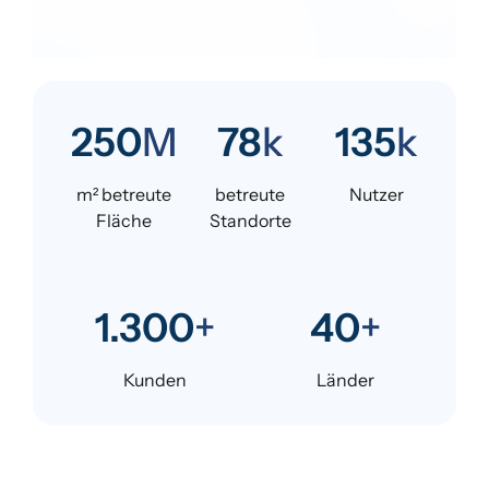
M
k
k
250
78
135
m² betreute
betreute
Nutzer
Fläche
Standorte
+
+
1.300
40
Kunden
Länder