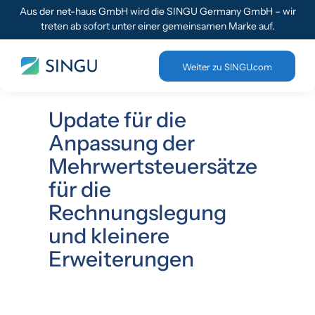
Aus der net-haus GmbH wird die SINGU Germany GmbH – wir
treten ab sofort unter einer gemeinsamen Marke auf.
Weiter zu SINGU.com
Update für die
Anpassung der
Mehrwertsteuersätze
für die
Rechnungslegung
und kleinere
Erweiterungen