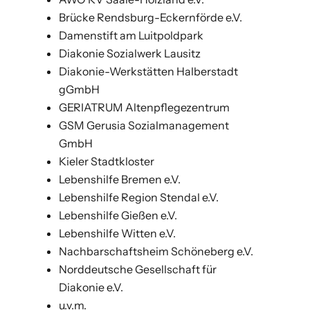
Brücke Rendsburg-Eckernförde e.V.
Damenstift am Luitpoldpark
Diakonie Sozialwerk Lausitz
Diakonie-Werkstätten Halberstadt
gGmbH
GERIATRUM Altenpflegezentrum
GSM Gerusia Sozialmanagement
GmbH
Kieler Stadtkloster
Lebenshilfe Bremen e.V.
Lebenshilfe Region Stendal e.V.
Lebenshilfe Gießen e.V.
Lebenshilfe Witten e.V.
Nachbarschaftsheim Schöneberg e.V.
Norddeutsche Gesellschaft für
Diakonie e.V.
u.v.m.