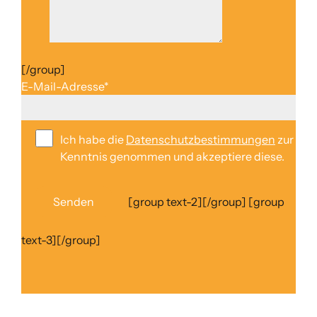
[/group]
E-Mail-Adresse*
Ich habe die
Datenschutzbestimmungen
zur
Kenntnis genommen und akzeptiere diese.
Senden
[group text-2][/group] [group
text-3][/group]
Bitte
lasse
dieses
Feld