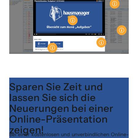
p
p
p
p
p
Sparen Sie Zeit und
lassen Sie sich die
Neuerungen bei einer
Online-Präsentation
zeigen!
Bei einer kostenlosen und unverbindlichen Online-