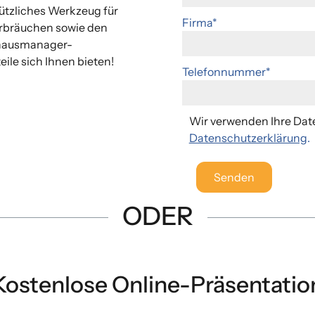
tzliches Werkzeug für
Firma*
rbräuchen sowie den
 hausmanager-
ile sich Ihnen bieten!
Telefonnummer*
Wir verwenden Ihre Dat
Datenschutzerklärung
.
Bitte
lasse
Senden
dieses
Feld
ODER
leer.
Kostenlose Online-Präsentatio