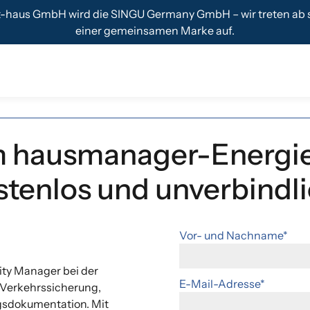
t-haus GmbH wird die SINGU Germany GmbH – wir treten ab s
einer gemeinsamen Marke auf.
m hausmanager-Energieb
stenlos und unverbindli
Vor- und Nachname*
ity Manager bei der
E-Mail-Adresse*
 Verkehrssicherung,
gsdokumentation. Mit